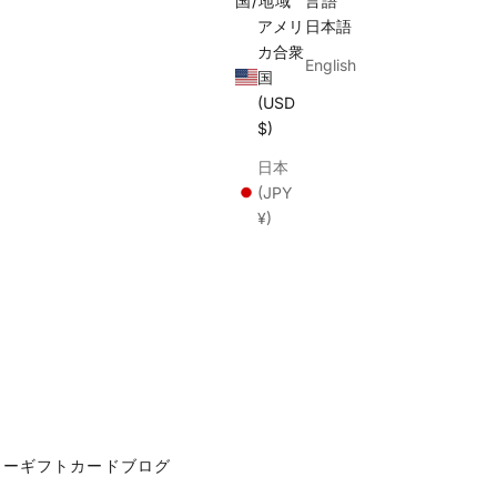
国/地域
言語
アメリ
日本語
カ合衆
English
国
(USD
$)
日本
(JPY
¥)
カー
ギフトカード
ブログ