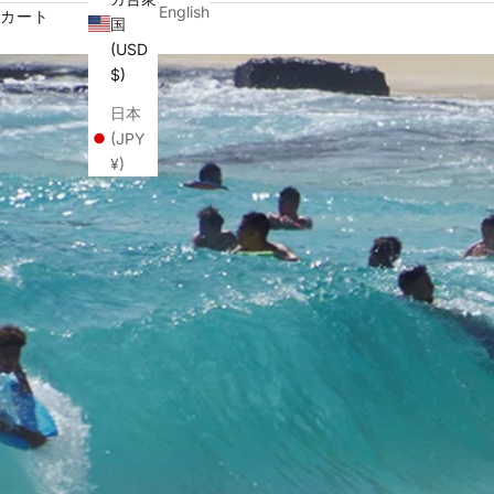
English
カート
国
(USD
$)
日本
(JPY
¥)