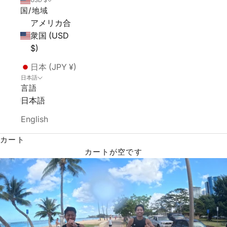
USD $
国/地域
アメリカ合
衆国 (USD
$)
日本 (JPY ¥)
日本語
言語
日本語
English
カート
カートが空です