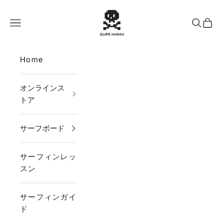
コンテンツへスキップ
CLIPS HAWAII
メニュー
検索
カー
Home
オンラインス
トア
サーフボード
サーフィンレッ
スン
サーフィンガイ
ド