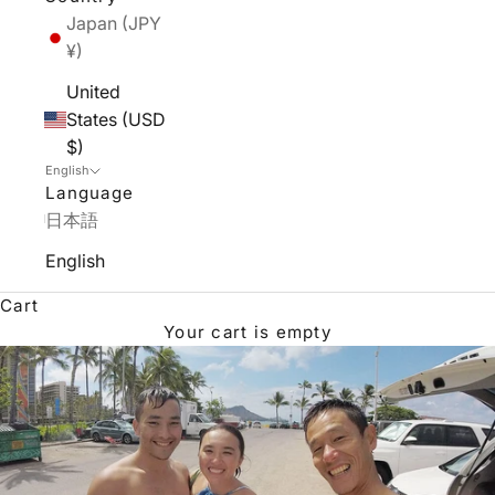
Japan (JPY
¥)
United
States (USD
$)
English
Language
日本語
English
Cart
Your cart is empty