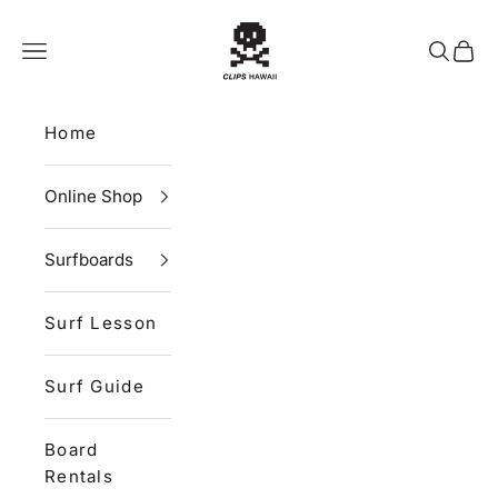
Skip to content
CLIPS HAWAII
Navigation menu
Search
Cart
Home
Online Shop
Surfboards
Surf Lesson
Surf Guide
Board
Rentals