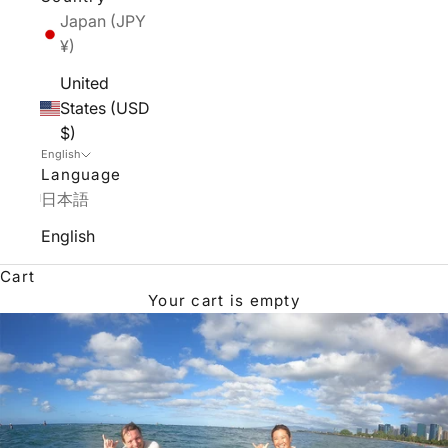
Japan (JPY
¥)
United
States (USD
$)
English
Language
日本語
English
Cart
Your cart is empty