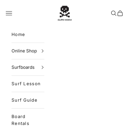
Skip to content
CLIPS HAWAII
Navigation menu
Search
Cart
Home
Online Shop
Surfboards
Surf Lesson
Surf Guide
Board
Rentals